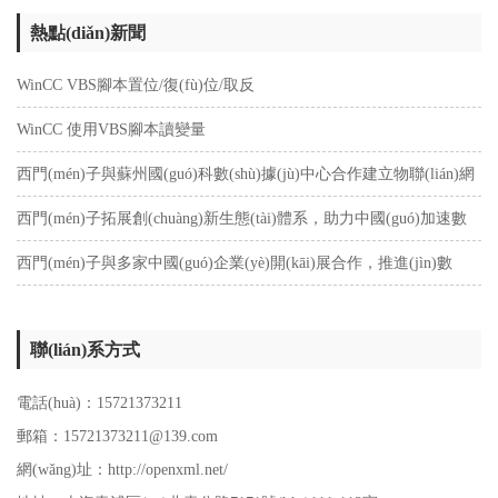
熱點(diǎn)新聞
WinCC VBS腳本置位/復(fù)位/取反
WinCC 使用VBS腳本讀變量
西門(mén)子與蘇州國(guó)科數(shù)據(jù)中心合作建立物聯(lián)網
(wǎng)賦能平臺(tái)
西門(mén)子拓展創(chuàng)新生態(tài)體系，助力中國(guó)加速數
(shù)字化轉(zhuǎn)型
西門(mén)子與多家中國(guó)企業(yè)開(kāi)展合作，推進(jìn)數
(shù)字化轉(zhuǎn)型升級(jí)
聯(lián)系方式
電話(huà)：15721373211
郵箱：
15721373211
@139.com
網(wǎng)址：http://openxml.net/