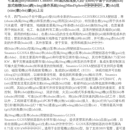
可通過(guò)Sinamics Connect 300通訊模塊接入西門(mén)子基于云的開(kāi)
放式物聯(lián)網(wǎng)操作系統(tǒng)MindSphere，實(shí)現
(xiàn)數(shù)據(jù)上云
今天，西門(mén)子在中國(guó)發(fā)布全新的Sinamics G120X和G120XA變頻器，專
(zhuān)為風(fēng)機(jī)和泵的應(yīng)用而設(shè)計(jì)，特別適合應(yīng)用于供水和
污水處理、樓宇建筑、地鐵隧道通風(fēng)等基礎(chǔ)設(shè)施領(lǐng)域，也普遍適
用于例如水泥、化工、食品飲料等工業(yè)環(huán)境。該系列變頻器具備節(jié)能、
可靠、易用的特點(diǎn)，在產(chǎn)品的全生命周期內(nèi)貫徹節(jié)能和降低成本的
理念；豐富的保護(hù)功能極大地降低了故障停機(jī)時(shí)間，并可應(yīng)對(duì)苛
刻的外界環(huán)境；其外形緊湊，便于安裝、使用和維護(hù)。
標(biāo)準(zhǔn)型風(fēng)機(jī)泵專(zhuān)用變頻器Sinamics G120XA
Sinamics G120XA 標(biāo)準(zhǔn)型風(fēng)機(jī)泵專(zhuān)用變頻器在中國(guó)生
產(chǎn)，目前主要面向中國(guó)和印度等亞洲市場(chǎng)。其功率范圍為0.75至560
KW，幾乎完整涵蓋低壓市場(chǎng)風(fēng)機(jī)和泵的功率需求；集成矢量控制算法
可極大提升轉(zhuǎn)矩和速度的控制精度。Sinamics G120XA變頻器可支持同步電機
(jī)、磁阻電機(jī)等高能效電機(jī)，集成節(jié)能模式（ECO）、休眠功能并可自動
(dòng)計(jì)算能耗，以確保最佳性能、最低損耗和最優(yōu)輸出功率。Sinamics
G120XA的運(yùn)行電壓范圍為-20%到+10%，運(yùn)行溫度范圍-20℃到60℃，內
(nèi)置雙直流電抗器和主動(dòng)保護(hù)功能，軟硬件結(jié)合降低故障停機(jī)時
(shí)間。其結(jié)構(gòu)緊湊可并排安裝從而節(jié)省空間；集成典型的連接宏、多泵
控制、飛車(chē)啟動(dòng)、清淤功能、火災(zāi)模式等多種風(fēng)機(jī)泵類(lèi)專
(zhuān)用功能，可進(jìn)行專(zhuān)業(yè)、簡(jiǎn)單且快速的調(diào)試工作；除此
以外，工程師還可通過(guò)PC和手機(jī)無(wú)線(xiàn)接入，進(jìn)行向?qū)健⒖梢
暬卦\斷和調(diào)試?？蛻?hù)通過(guò)網(wǎng)絡(luò)注冊(cè)，可獲得最高30個
(gè)月的免費(fèi)質(zhì)保。
風(fēng)機(jī)泵專(zhuān)用變頻器Sinamics G120X
Sinamics G120X變頻器面向全球市場(chǎng)，提供更豐富的產(chǎn)品規(guī)格，目
前在德國(guó)和英國(guó)生產(chǎn)。G120X系列變頻器的功率范圍為
0.75至 630 kW，適用于全部電機(jī)類(lèi)型。除了支持380V電壓，還可適