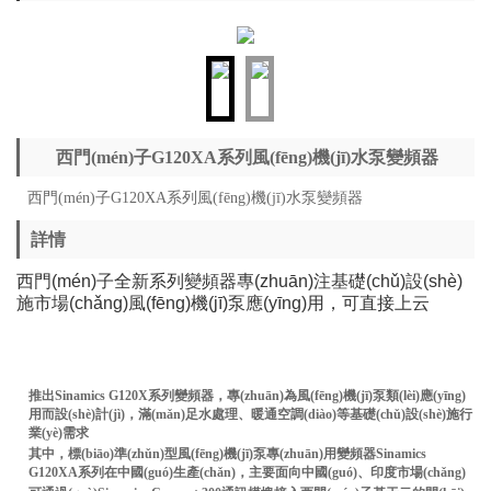
西門(mén)子G120XA系列風(fēng)機(jī)水泵變頻器
西門(mén)子G120XA系列風(fēng)機(jī)水泵變頻器
詳情
西門(mén)子全新系列變頻器專(zhuān)注基礎(chǔ)設(shè)
施市場(chǎng)風(fēng)機(jī)泵應(yīng)用，可直接上云
推出
Sinamics G120X
系列
變頻器，專(zhuān)為風(fēng)機(jī)泵類(lèi)應(yīng)
用而設(shè)計(jì)，滿(mǎn)足水處理、暖通空調(diào)等基礎(chǔ)設(shè)施行
業(yè)需求
其中，標(biāo)準(zhǔn)型風(fēng)機(jī)泵專(zhuān)用變頻器
Sinamics
G120XA
系列在中國(guó)生產(chǎn)，主要面向中國(guó)、印度市場(chǎng)